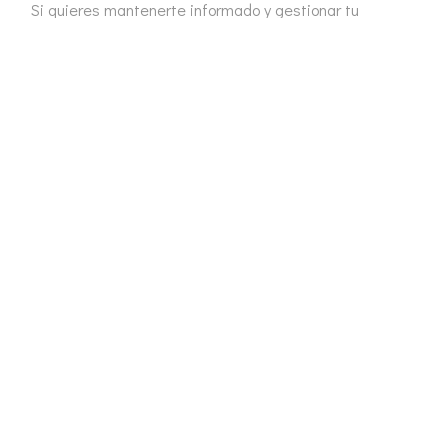
Si quieres mantenerte informado y gestionar tu
comunidad con tranquilidad y transparencia, no dejes
de visitar regularmente nuestra sección de
Actualidad
.
Nos especializamos en la
administración de fincas
en
Extremadura, ofreciendo un servicio personalizado,
cercano y adaptado a las necesidades de cada
comunidad.
¿Quieres saber más sobre cómo podemos ayudarte a
gestionar tu comunidad?
Contacta con nosotros
y
descubre todo lo que podemos hacer por ti.